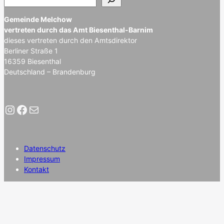
u
c
Gemeinde Melchow
h
vertreten durch das Amt Biesenthal-Barnim
e
dieses vertreten durch den Amtsdirektor
n
Berliner Straße 1
16359 Biesenthal
Deutschland – Brandenburg
Instagram
Facebook
E-Mail
Datenschutz
Impressum
Kontakt