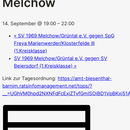
Melchow
14. September @ 19:00
–
22:00
«
SV 1969 Melchow/Grüntal e.V. gegen SpG
Freya Marienwerder/​Klosterfelde III
(1.Kreisklasse)
SV 1969 Melchow/Grüntal e.V. gegen SV
Beiersdorf (1.Kreisklasse)
»
Link zur Tagesordnung:
https://amt-biesenthal-
barnim.ratsinfomanagement.net/tops/?
__=UGhVM0hpd2NXNFdFcExjZTvfGmISOiBD1VpBKxj51