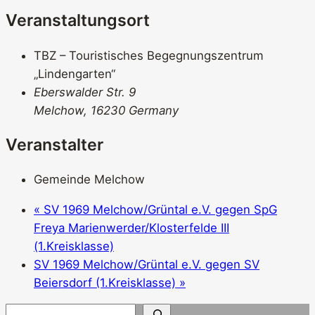
Veranstaltungsort
TBZ – Touristisches Begegnungszentrum
„Lindengarten“
Eberswalder Str. 9
Melchow
,
16230
Germany
Veranstalter
Gemeinde Melchow
«
SV 1969 Melchow/Grüntal e.V. gegen SpG
Freya Marienwerder/​Klosterfelde III
(1.Kreisklasse)
SV 1969 Melchow/Grüntal e.V. gegen SV
Beiersdorf (1.Kreisklasse)
»
S