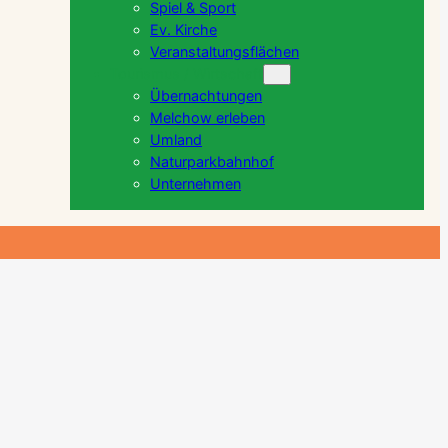
Spiel & Sport
Ev. Kirche
Veranstaltungsflächen
Tourismus / Wirtschaft
Übernachtungen
Melchow erleben
Umland
Naturparkbahnhof
Unternehmen