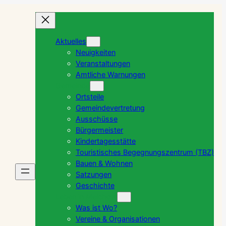
Aktuelles
Neuigkeiten
Veranstaltungen
Amtliche Warnungen
Gemeinde
Ortsteile
Gemeindevertretung
Ausschüsse
Bürgermeister
Kindertagesstätte
Touristisches Begegnungszentrum (TBZ)
Bauen & Wohnen
Satzungen
Geschichte
Leben in Melchow
Was ist Wo?
Vereine & Organisationen