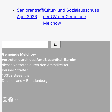
Seniorentreff
Kultur- und Sozialausschuss
April 2026
der GV der Gemeinde
Melchow
S
u
c
Gemeinde Melchow
h
vertreten durch das Amt Biesenthal-Barnim
e
dieses vertreten durch den Amtsdirektor
n
Berliner Straße 1
16359 Biesenthal
Deutschland – Brandenburg
Instagram
Facebook
E-Mail