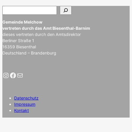
S
u
c
Gemeinde Melchow
h
vertreten durch das Amt Biesenthal-Barnim
e
dieses vertreten durch den Amtsdirektor
n
Berliner Straße 1
16359 Biesenthal
Deutschland – Brandenburg
Instagram
Facebook
E-Mail
Datenschutz
Impressum
Kontakt